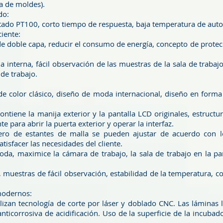
a de moldes).
do:
rtado PT100, corto tiempo de respuesta, baja temperatura de aut
iente:
de doble capa, reducir el consumo de energía, concepto de prote
a interna, fácil observación de las muestras de la sala de trabaj
de trabajo.
de color clásico, diseño de moda internacional, diseño en form
ntiene la manija exterior y la pantalla LCD originales, estruct
 para abrir la puerta exterior y operar la interfaz.
ro de estantes de malla se pueden ajustar de acuerdo con los
isfacer las necesidades del cliente.
oda, maximice la cámara de trabajo, la sala de trabajo en la pa
 muestras de fácil observación, estabilidad de la temperatura, c
modernos:
lizan tecnología de corte por láser y doblado CNC. Las láminas l
anticorrosiva de acidificación. Uso de la superficie de la incubad