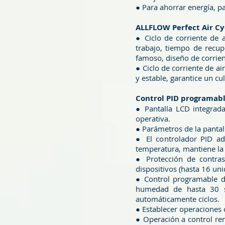
● Para ahorrar energía, pa
ALLFLOW Perfect Air Cy
● Ciclo de corriente de
trabajo, tiempo de recu
famoso, diseño de corrien
● Ciclo de corriente de 
y estable, garantice un cu
Control PID programab
● Pantalla LCD integrad
operativa.
● Parámetros de la pantal
● El controlador PID ad
temperatura, mantiene la
● Protección de contra
dispositivos (hasta 16 un
● Control programable de
humedad de hasta 30 se
automáticamente ciclos.
● Establecer operaciones 
● Operación a control rem