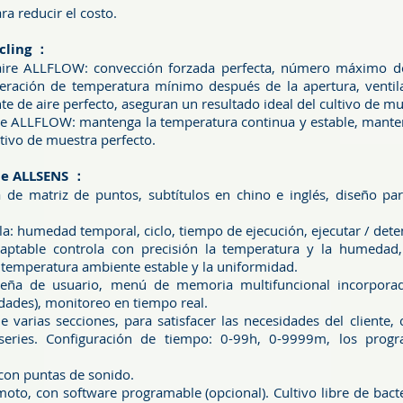
ra reducir el costo.
cling ：
 aire ALLFLOW: convección forzada perfecta, número máximo d
peración de temperatura mínimo después de la apertura, venti
te de aire perfecto, aseguran un resultado ideal del cultivo de mu
aire ALLFLOW: mantenga la temperatura continua y estable, mant
ltivo de muestra perfecto.
le ALLSENS ：
a de matriz de puntos, subtítulos en chino e inglés, diseño 
la: humedad temporal, ciclo, tiempo de ejecución, ejecutar / dete
aptable controla con precisión la temperatura y la humedad,
 temperatura ambiente estable y la uniformidad.
seña de usuario, menú de memoria multifuncional incorporad
idades), monitoreo en tiempo real.
 varias secciones, para satisfacer las necesidades del cliente,
ries. Configuración de tiempo: 0-99h, 0-9999m, los progr
con puntas de sonido.
oto, con software programable (opcional). Cultivo libre de bact