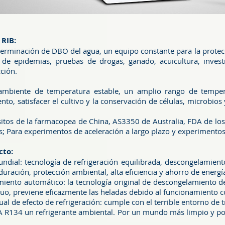
RIB:
 determinación de DBO del agua, un equipo constante para la prot
 de epidemias, pruebas de drogas, ganado, acuicultura, investi
ción.
ambiente de temperatura estable, un amplio rango de temper
nto, satisfacer el cultivo y la conservación de células, microbio
sitos de la farmacopea de China, AS3350 de Australia, FDA de lo
; Para experimentos de aceleración a largo plazo y experimento
cto:
ial: tecnología de refrigeración equilibrada, descongelamient
duración, protección ambiental, alta eficiencia y ahorro de energí
iento automático: la tecnología original de descongelamiento d
uo, previene eficazmente las heladas debido al funcionamiento c
l de efecto de refrigeración: cumple con el terrible entorno de t
R134 un refrigerante ambiental. Por un mundo más limpio y po