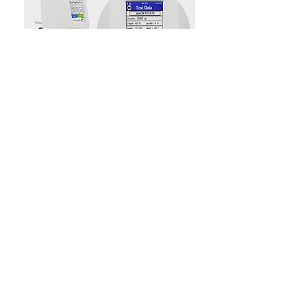
Pantalla: Viscosidad cp; Temperatura °C;
Viscosidad dinamica mm/s²; Densidad g/cmⁿ;
Torque %, Tasa de cizallamiento; Esfuerzo
cortante;
Velocidad de rotación / rotor
Diseño de interfaz doble RS232